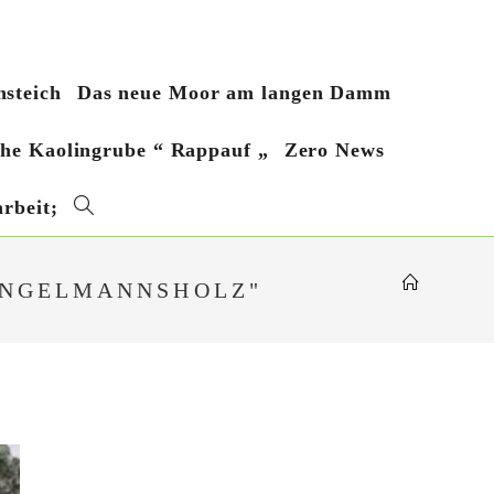
steich
Das neue Moor am langen Damm
sche Kaolingrube “ Rappauf „
Zero News
rbeit;
Website-
Suche
ENGELMANNSHOLZ"
umschalten