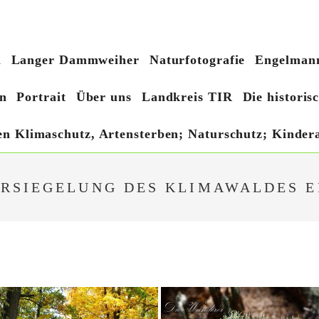
h
Langer Dammweiher
Naturfotografie
Engelmann
n
Portrait
Über uns
Landkreis TIR
Die histori
hen Klimaschutz, Artensterben; Naturschutz; Kindera
VERSIEGELUNG DES KLIMAWALDES 