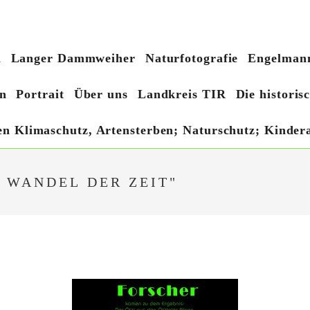
h
Langer Dammweiher
Naturfotografie
Engelmann
n
Portrait
Über uns
Landkreis TIR
Die histori
hen Klimaschutz, Artensterben; Naturschutz; Kindera
 WANDEL DER ZEIT"