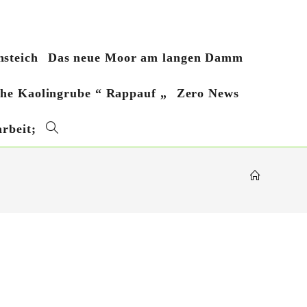
steich
Das neue Moor am langen Damm
sche Kaolingrube “ Rappauf „
Zero News
rbeit;
Website-
Suche
umschalten