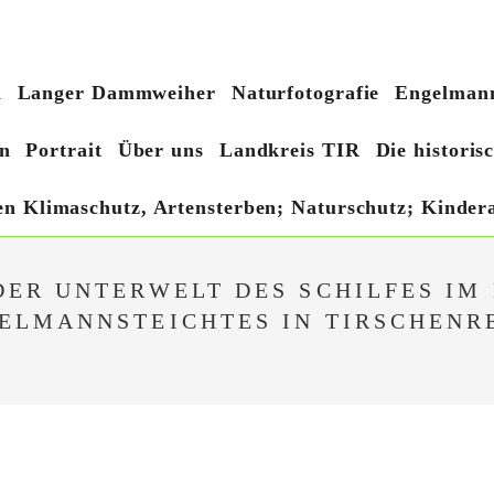
h
Langer Dammweiher
Naturfotografie
Engelmann
n
Portrait
Über uns
Landkreis TIR
Die histori
hen Klimaschutz, Artensterben; Naturschutz; Kindera
DER UNTERWELT DES SCHILFES I
ELMANNSTEICHTES IN TIRSCHENR