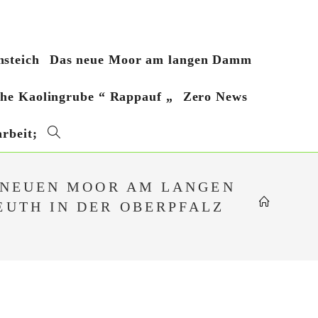
steich
Das neue Moor am langen Damm
sche Kaolingrube “ Rappauf „
Zero News
rbeit;
Website-
Suche
M NEUEN MOOR AM LANGEN
EUTH IN DER OBERPFALZ
umschalten