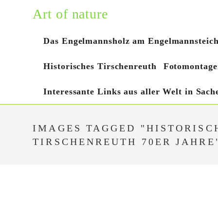
Zum
Art of nature
Inhalt
springen
Das Engelmannsholz am Engelmannsteic
Historisches Tirschenreuth
Fotomontage
Interessante Links aus aller Welt in Sac
IMAGES TAGGED "HISTORISC
TIRSCHENREUTH 70ER JAHRE