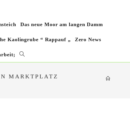
steich
Das neue Moor am langen Damm
sche Kaolingrube “ Rappauf „
Zero News
rbeit;
Website-
Suche
EN MARKTPLATZ
umschalten