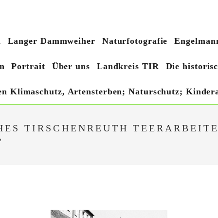
h
Langer Dammweiher
Naturfotografie
Engelmann
n
Portrait
Über uns
Landkreis TIR
Die histori
hen Klimaschutz, Artensterben; Naturschutz; Kindera
HES TIRSCHENREUTH TEERARBEIT
"