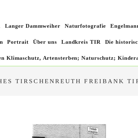
h
Langer Dammweiher
Naturfotografie
Engelmann
n
Portrait
Über uns
Landkreis TIR
Die histori
hen Klimaschutz, Artensterben; Naturschutz; Kindera
HES TIRSCHENREUTH FREIBANK T