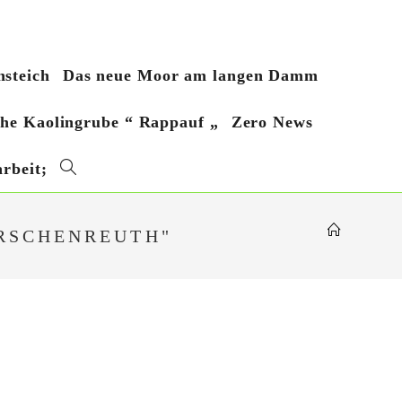
steich
Das neue Moor am langen Damm
sche Kaolingrube “ Rappauf „
Zero News
rbeit;
Website-
Suche
IRSCHENREUTH"
umschalten