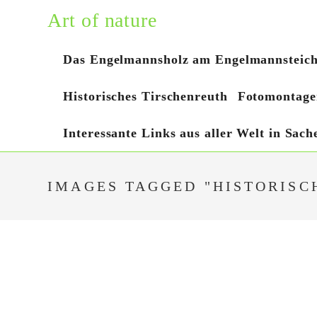
Zum
Art of nature
Inhalt
springen
Das Engelmannsholz am Engelmannsteic
Historisches Tirschenreuth
Fotomontage
Interessante Links aus aller Welt in Sac
IMAGES TAGGED "HISTORISC