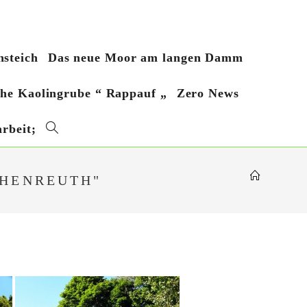
steich
Das neue Moor am langen Damm
sche Kaolingrube “ Rappauf „
Zero News
rbeit;
Website-
Suche
CHENREUTH"
umschalten