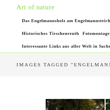
Zum
Art of nature
Inhalt
springen
Das Engelmannsholz am Engelmannsteic
Historisches Tirschenreuth
Fotomontage
Interessante Links aus aller Welt in Sac
IMAGES TAGGED "ENGELMAN