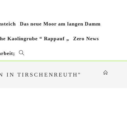
steich
Das neue Moor am langen Damm
sche Kaolingrube “ Rappauf „
Zero News
rbeit;
Website-
Suche
N IN TIRSCHENREUTH"
umschalten